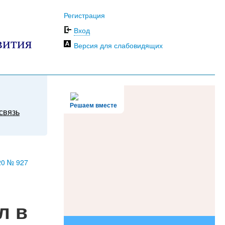
Регистрация
Вход
вития
Версия для слабовидящих
Решаем вместе
связь
20 № 927
л в