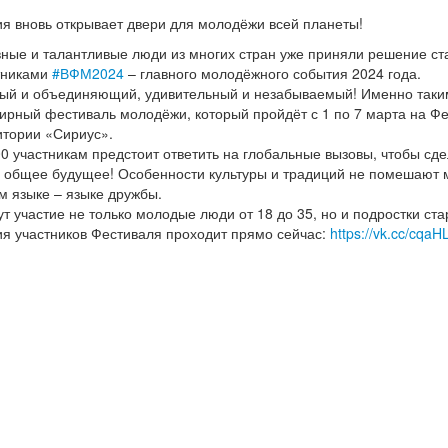
ия вновь открывает двери для молодёжи всей планеты!
вные и талантливые люди из многих стран уже приняли решение ст
тниками
#ВФМ2024
– главного молодёжного события 2024 года.
ый и объединяющий, удивительный и незабываемый! Именно таки
ирный фестиваль молодёжи, который пройдёт с 1 по 7 марта на Ф
итории «Сириус».
00 участникам предстоит ответить на глобальные вызовы, чтобы сд
 общее будущее! Особенности культуры и традиций не помешают 
ом языке – языке дружбы.
 участие не только молодые люди от 18 до 35, но и подростки ста
ия участников Фестиваля проходит прямо сейчас:
https://vk.cc/cqaH