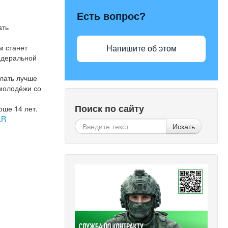
Есть вопрос?
ать
м станет
Напишите об этом
едеральной
елать лучше
молодёжи со
Поиск по сайту
рше 14 лет.
LR
Искать