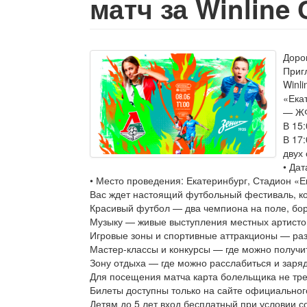
матч за Winline
Доро
Приг
Winli
«Екат
— ЖФ
В 15
В 17:
двух 
• Да
• Место проведения: Екатеринбург, Стадион «
Вас ждет настоящий футбольный фестиваль, ко
Красивый футбол — два чемпиона на поле, бор
Музыку — живые выступления местных артистов
Игровые зоны и спортивные аттракционы — раз
Мастер-классы и конкурсы — где можно получи
Зону отдыха — где можно расслабиться и заря
Для посещения матча карта болельщика не тре
Билеты доступны только на сайте официально
Детям до 5 лет вход бесплатный при условии с