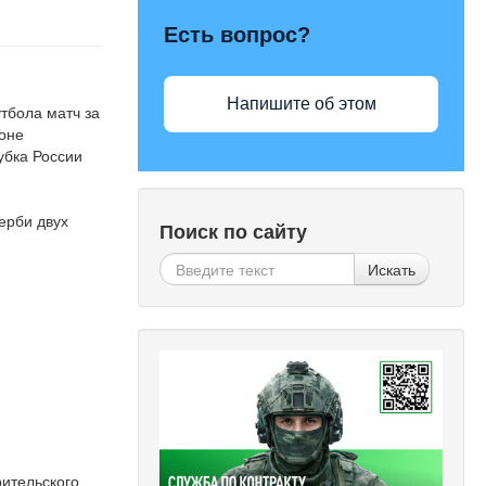
Есть вопрос?
Напишите об этом
тбола матч за
ионе
убка России
ерби двух
Поиск по сайту
Искать
рительского