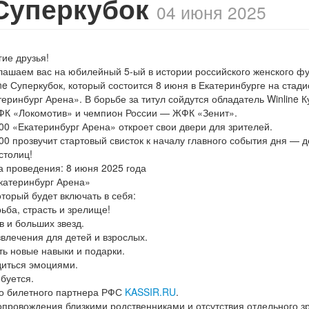
 Суперкубок
04 июня 2025
гие друзья!
лашаем вас на юбилейный 5-ый в истории российского женского фу
ne Суперкубок, который состоится 8 июня в Екатеринбурге на стад
еринбург Арена». В борьбе за титул сойдутся обладатель Winline К
К «Локомотив» и чемпион России — ЖФК «Зенит».
:00 «Екатеринбург Арена» откроет свои двери для зрителей.
00 прозвучит стартовый свисток к началу главного события дня — д
столиц!
та проведения: 8 июня 2025 года
Екатеринбург Арена»
торый будет включать в себя:
ьба, страсть и зрелище!
 и больших звезд.
влечения для детей и взрослых.
ть новые навыки и подарки.
диться эмоциями.
буется.
го билетного партнера РФС
KASSIR.RU
.
опровождения близкими родственниками и отсутствия отдельного з