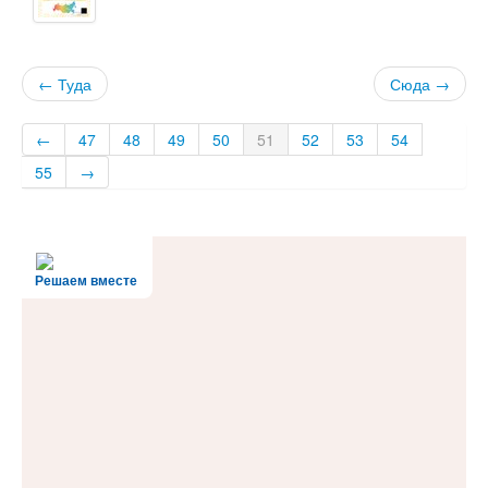
← Туда
Сюда →
←
47
48
49
50
51
52
53
54
55
→
Решаем вместе